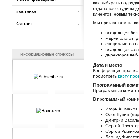
как выбирать подрядч
отдана веб-студиям д
Выставка
клиентов, новым техн
Мы приглашаем на к
Контакты
владельцев биз
маркетологов, 
специалистов п
владельцев сай
Информационные спонсоры
директоров веб
Дата и место
Конференция прошла 2
посмотреть
карту про
Программный коми
Программный комитет 
В программный комит
Игорь Ашманов 
Олег Бунин (дир
Дмитрий Василье
Сергей Плугота
Сергей Рыжиков
Леонид Филатов