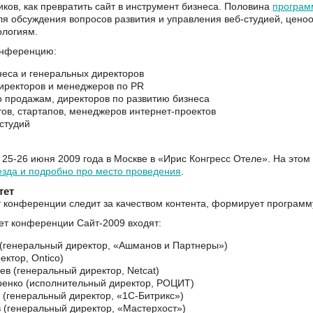
иков, как превратить сайт в инструмент бизнеса. Половина
програм
ля обсуждения вопросов развития и управления веб-студией, цено
ологиям.
онференцию:
неса и генеральных директоров
директоров и менеджеров по PR
о продажам, директоров по развитию бизнеса
тов, стартапов, менеджеров интернет-проектов
-студий
5-26 июня 2009 года в Москве в «Ирис Конгресс Отеле». На этом
езда и подробно про место проведения
.
тет
конференции следит за качеством контента, формирует программу
ет конференции Сайт-2009 входят:
(генеральный директор, «Ашманов и Партнеры»)
ектор, Ontico)
в (генеральный директор, Netcat)
ренко (исполнительный директор, РОЦИТ)
 (генеральный директор, «1С-Битрикс»)
 (генеральный директор, «Мастерхост»)