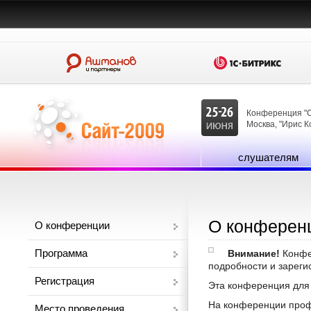
Конференция "С
Москва, "Ирис К
слушателям
О конферен
О конференции
Программа
Внимание!
Конфер
подробности и зарегис
Регистрация
Эта конференция для 
На конференции профе
Место проведения