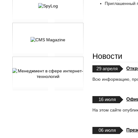
Приглашенный гос
Новости
Откр
29 апреля
Всю информацию, про
Офиц
16 июля
На этом сайте опубли
През
06 июля